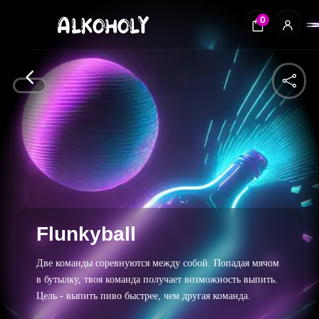
0
4

Flunkyball
Две команды соревнуются между собой. Попадая мячом
в бутылку, твоя команда получает возможность выпить.
Цель - выпить пиво быстрее, чем другая команда.