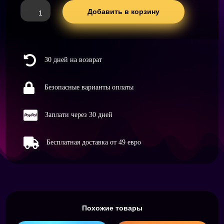
Количество
Добавить в корзину
товара
10er
Set
Dosendeckel

30 дней на возврат
-
Dosen
wiederverschließen,

Безопасные варианты оплаты
wiederverwendbar,
Anti

Заплати через 30 дней
Spiking,
Schutz

Бесплатная доставка от 49 евро
vor
Bienen
Похожие товары