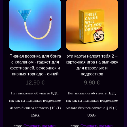
Пивная воронка для бонга
эти карты напоят тебя 2 –
с клапаном - гаджет для
карточная игра на выпивку
фестивалей, вечеринок и
для взрослых и
пивных торнадо - синий
подростков
12,90
€
9,90
€
Нет заявления об уплате НДС,
Нет заявления об уплате НДС,
так как ты являешься владельцем
так как ты являешься владельцем
малого бизнеса согласно §19 (1)
малого бизнеса согласно §19 (1)
UStG.
UStG.
плюс.
Стоимость доставки
плюс.
Стоимость доставки