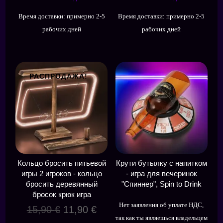
Время доставки:
примерно 2-5
Время доставки:
примерно 2-5
рабочих дней
рабочих дней
РАСПРОДАЖА!
Кольцо бросить питьевой
Крути бутылку с напитком
игры 2 игроков - кольцо
- игра для вечеринок
бросить деревянный
"Спиннер", Spin to Drink
бросок крюк игра
Нет заявления об уплате НДС,
Первоначальная
Текущая
15,90
€
11,90
€
так как ты являешься владельцем
цена
цена: