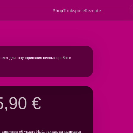
столет для откупоривания пивных пробок с
5,90
€
т заявления об уплате НДС, так как ты являешься