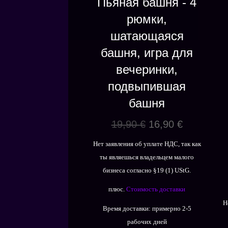
Пьяная башня - 4
рюмки,
шатающаяся
башня, игра для
вечеринки,
подвыпившая
башня
Первоначальная
Текущая
19,90
€
16,90
€
цена
цена:
Нет заявления об уплате НДС, так как
составляла
16,90 €.
ты являешься владельцем малого
19,90 €.
бизнеса согласно §19 (1) UStG.
плюс.
Стоимость доставки
Н
Время доставки:
примерно 2-5
рабочих дней