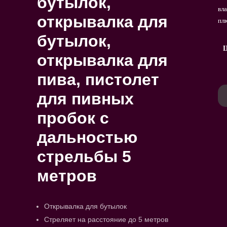
бутылок,
вл
открывалка для
пл
бутылок,
Ц
открывалка для
пива, пистолет
Ко
для пивных
то
пробок с
Ca
-
дальностью
Kro
Fla
стрельбы 5
Bie
метров
Bie
Pis
mi
Открывалка для бутылок
5
Me
Стреляет на расстояние до 5 метров