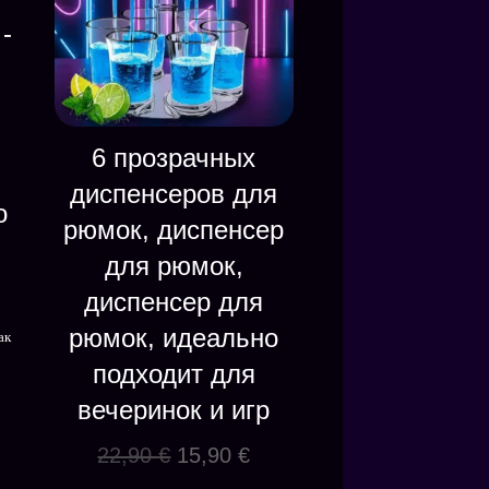
-
я
6 прозрачных
диспенсеров для
о
рюмок, диспенсер
для рюмок,
альная
кущая
диспенсер для
на:
рюмок, идеально
ак
ла
,90 €.
подходит для
вечеринок и игр
Первоначальная
Текущая
22,90
€
15,90
€
цена
цена: