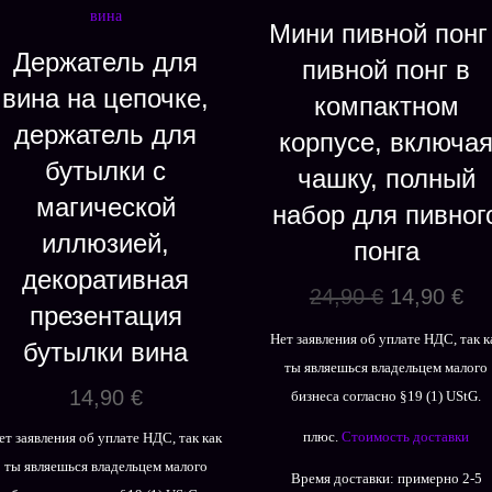
Мини пивной понг 
Держатель для
пивной понг в
вина на цепочке,
компактном
держатель для
корпусе, включа
бутылки с
чашку, полный
магической
набор для пивног
иллюзией,
понга
декоративная
Первонач
Те
24,90
€
14,90
€
презентация
цена
це
Нет заявления об уплате НДС, так к
бутылки вина
составля
14
ты являешься владельцем малого
24,90 €.
14,90
€
бизнеса согласно §19 (1) UStG.
плюс.
Стоимость доставки
ет заявления об уплате НДС, так как
ты являешься владельцем малого
Время доставки:
примерно 2-5