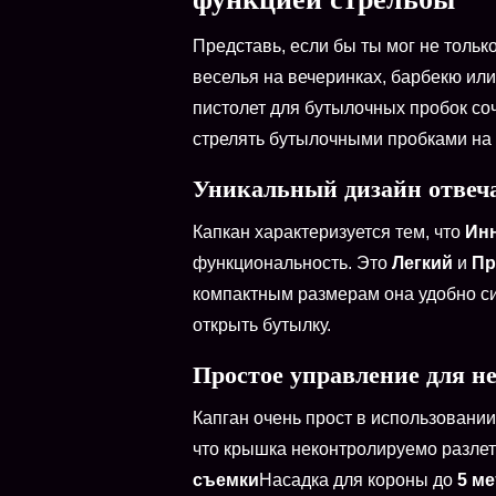
Представь, если бы ты мог не толь
веселья на вечеринках, барбекю ил
пистолет для бутылочных пробок со
стрелять бутылочными пробками на 
Уникальный дизайн отвеч
Капкан характеризуется тем, что
Ин
функциональность. Это
Легкий
и
Пр
компактным размерам она удобно сиди
открыть бутылку.
Простое управление для 
Капган очень прост в использовании:
что крышка неконтролируемо разлет
съемки
Насадка для короны до
5 м