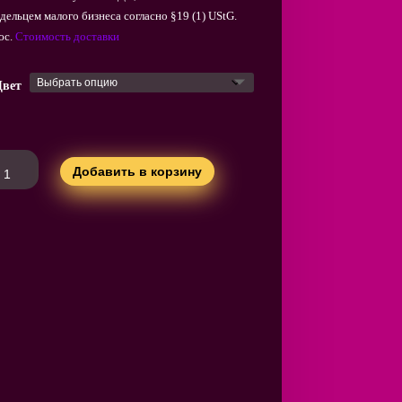
адельцем малого бизнеса согласно §19 (1) UStG.
юс.
Стоимость доставки
вет
личество
Добавить в корзину
вара
pgun
nkorkenpistole,
schenöffner,
röffner,
rdeckel
tole
t
ter