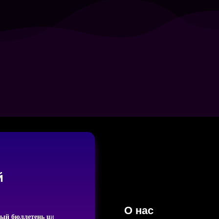
й
О нас
ый бюллетень u
и