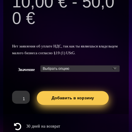
10,00
€
-
50,0
0
€
Нет заявления об уплате НДС, так как ты являешься владельцем
малого бизнеса согласно §19 (1) UStG.
Значение
Количество
Добавить в корзину
товара
Alkoholy
Gutschein

30 дней на возврат