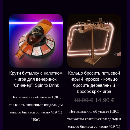
РАСПРОДАЖА!
Крути бутылку с напитком
Кольцо бросить питьевой
- игра для вечеринок
игры 4 игроков - кольцо
"Спиннер", Spin to Drink
бросить деревянный
бросок крюк игра
Нет заявления об уплате НДС,
Первоначал
Теку
18,90
€
14,90
€
так как ты являешься владельцем
цена
цена:
Нет заявления об уплате НДС,
малого бизнеса согласно §19 (1)
составляла
14,90 
так как ты являешься владельцем
UStG.
18,90 €.
малого бизнеса согласно §19 (1)