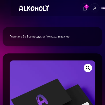
0
Главная
/
S
/
Все продукты
/ Алкохоли ваучер