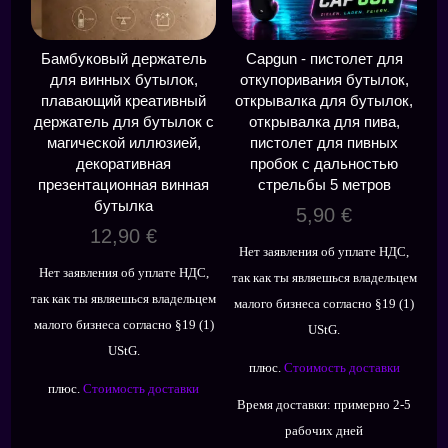
Бамбуковый держатель
Capgun - пистолет для
для винных бутылок,
откупоривания бутылок,
плавающий креативный
открывалка для бутылок,
держатель для бутылок с
открывалка для пива,
магической иллюзией,
пистолет для пивных
декоративная
пробок с дальностью
презентационная винная
стрельбы 5 метров
бутылка
5,90
€
12,90
€
Нет заявления об уплате НДС,
Нет заявления об уплате НДС,
так как ты являешься владельцем
так как ты являешься владельцем
малого бизнеса согласно §19 (1)
малого бизнеса согласно §19 (1)
UStG.
UStG.
плюс.
Стоимость доставки
плюс.
Стоимость доставки
Время доставки:
примерно 2-5
рабочих дней