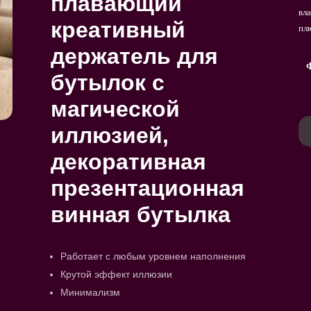
плавающий
вл
креативный
пл
держатель для
бутылок с
магической
Ко
иллюзией,
то
декоративная
Ba
Wei
презентационная
Sc
kre
винная бутылка
Fla
mi
Ma
Работает с любым уровнем наполнения
Ill
Крутой эффект иллюзии
dek
Минимализм
Prä