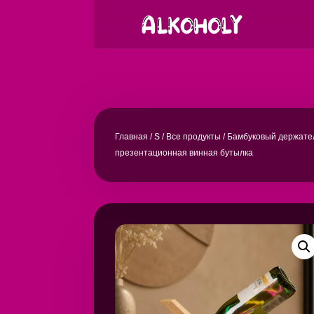
Главная
/
S
/
Все продукты
/ Бамбуковый держате
презентационная винная бутылка