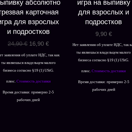
ыпивку абсолютно
игра на выпивку
трезвая карточная
для взрослых и
игра для взрослых
подростков
и подростков
9,90
€
Первоначальная
Текущая
24,90
€
16,90
€
Нет заявления об уплате НДС, так к
цена
цена:
ты являешься владельцем малого
ет заявления об уплате НДС, так как
составляла
16,90 €.
бизнеса согласно §19 (1) UStG.
ты являешься владельцем малого
24,90 €.
бизнеса согласно §19 (1) UStG.
плюс.
Стоимость доставки
плюс.
Стоимость доставки
Время доставки:
примерно 2-5
рабочих дней
Время доставки:
примерно 2-5
рабочих дней