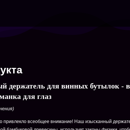
укта
 держатель для винных бутылок - 
анка для глаз
нения)
но привлекло всеобщее внимание! Наш изысканный держате
ой бамбуковой древесины, использует законы физики, что