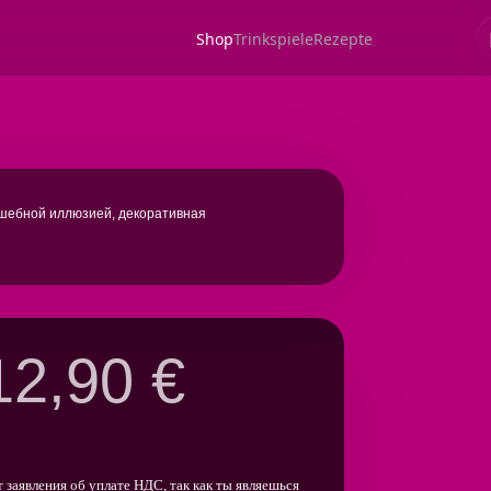
лшебной иллюзией, декоративная
12,90
€
т заявления об уплате НДС, так как ты являешься